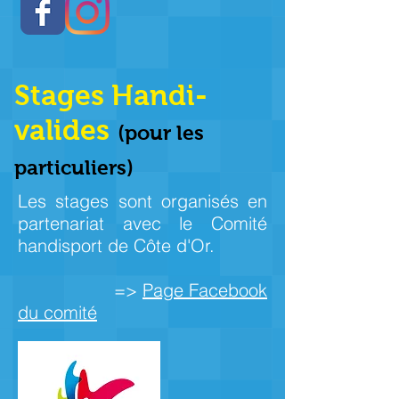
Stages Handi-
valides
(pour les
particuliers)
Les stages sont organisés en
partenariat avec le Comité
handisport de Côte d'Or.
=>
Page Facebook
du comité