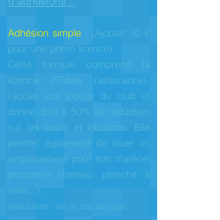
d'adhésions :
Adhésion simple
: (Ajouter 30 €
pour une primo licence)
Cette formule comprend la
licence FFVoile (assurance),
l'accès aux locaux du club et
donne droit à 50%
de réduction
sur les
cours et locations. Elle
permet également de louer un
emplacement pour son matériel
personnel (bateau, planche à
voile...).
Réductions : voir en bas de page.