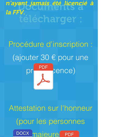
n'ayant jamais été licencié à
Documents à
la FFV.
télécharger :
Procédure d'inscription :
(ajouter 30 € pour une
primo licence)
Attestation sur l'honneur
(pour les personnes
majeures) :