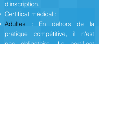
d'inscription.
Certificat médical :
Adultes
: En dehors de la
pratique compétitive, il n'est
pas obligatoire. Le certificat
médical est obligatoire pour
participer à des régates de
grade 4 et plus (inter-ligues,
nationales...) et doit être
déposé sur votre
espace
licencié
, sur le site de la
Fédération Française de Voile.
Vos codes d'accès vous sont
envoyés automatiquement par