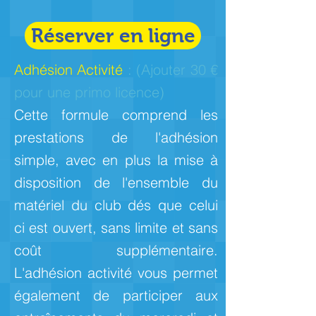
Réserver en ligne
Adhésion Activité
:
(Ajouter 30 €
pour une primo licence)
Cette formule comprend les
prestations de l'adhésion
simple, avec en plus la mise à
disposition de l'ensemble du
matériel du club dés que celui
ci est ouvert, sans limite et sans
coût supplémentaire.
L'adhésion activité vous permet
également de participer aux