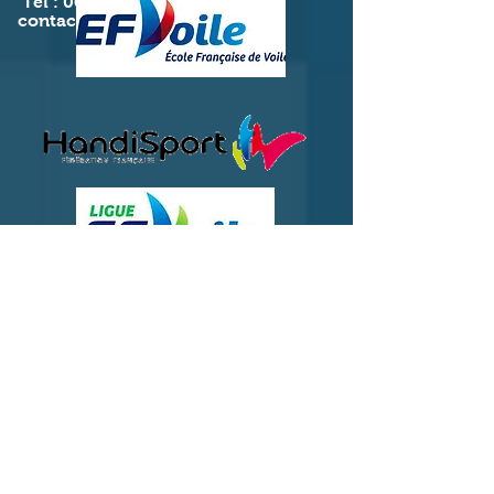
Tel :
06.86.06.94.32
contact@clubadav.com