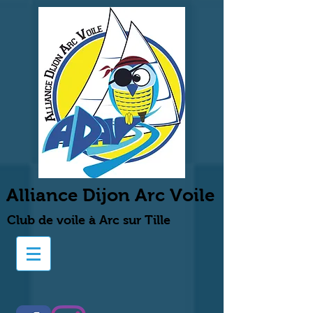
Alliance Dijon Arc Voile
Club de voile à Arc sur Tille